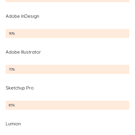
Adobe InDesign
Adobe InDesign
90%
Adobe Illustrator
Adobe Illustrator
70%
Sketchup Pro
Sketchup Pro
85%
Lumion