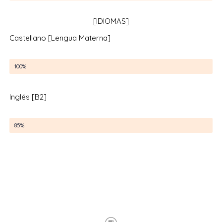
[IDIOMAS]
Castellano [Lengua Materna]
Castellano [Lengua Materna]
100%
Inglés [B2]
Inglés [B2]
85%