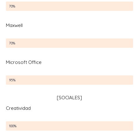
Lumion
70%
Maxwell
Maxwell
70%
Microsoft Office
Microsoft Office
95%
[SOCIALES]
Creatividad
Creatividad
100%