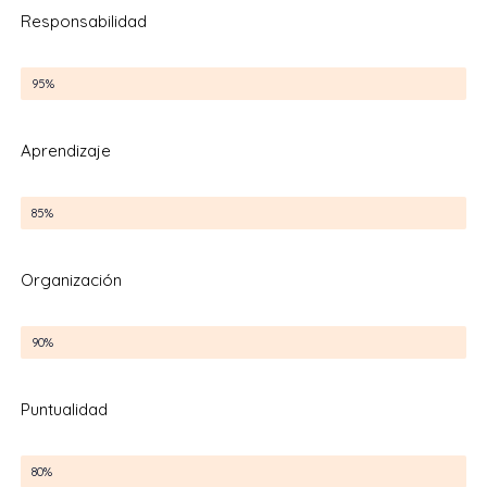
Responsabilidad
Responsabilidad
95%
Aprendizaje
Aprendizaje
85%
Organización
Organización
90%
Puntualidad
Puntualidad
80%